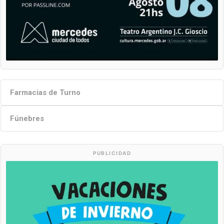
Farmacias de Turno
Fúnebres
PUBLICIDAD