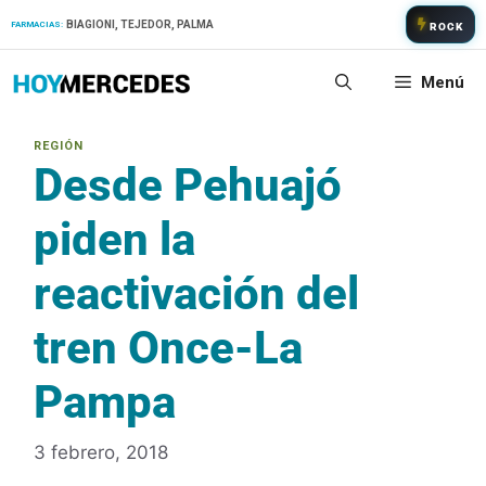
Saltar
BIAGIONI, TEJEDOR, PALMA
FARMACIAS:
ROCK
al
contenido
Menú
Desde Pehuajó
piden la
reactivación del
tren Once-La
Pampa
3 febrero, 2018