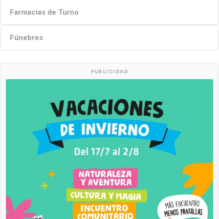
Farmacias de Turno
Fúnebres
PUBLICIDAD