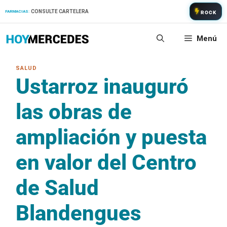
Saltar
CONSULTE CARTELERA
FARMACIAS:
ROCK
al
contenido
Menú
Ustarroz inauguró
las obras de
ampliación y puesta
en valor del Centro
de Salud
Blandengues