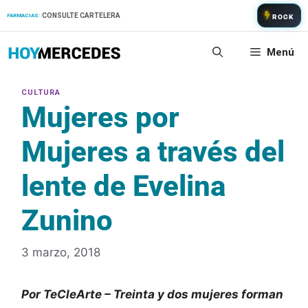
Saltar
CONSULTE CARTELERA
FARMACIAS:
ROCK
al
contenido
Menú
Mujeres por
Mujeres a través del
lente de Evelina
Zunino
3 marzo, 2018
Por TeCleArte – Treinta y dos mujeres forman