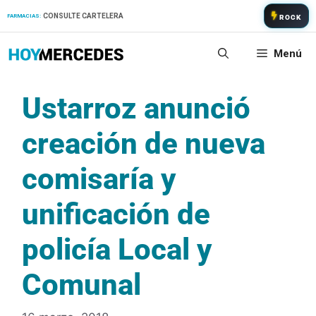
Saltar
CONSULTE CARTELERA
FARMACIAS:
ROCK
al
contenido
Menú
Ustarroz anunció
creación de nueva
comisaría y
unificación de
policía Local y
Comunal