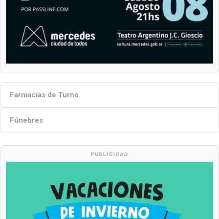
Farmacias de Turno
Fúnebres
PUBLICIDAD