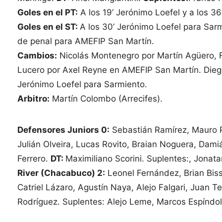
Goles en el PT:
A los 19’ Jerónimo Loefel y a los 3
Goles en el ST:
A los 30’ Jerónimo Loefel para Sarm
de penal para AMEFIP San Martín.
Cambios:
Nicolás Montenegro por Martín Agüero, 
Lucero por Axel Reyne en AMEFIP San Martín. Die
Jerónimo Loefel para Sarmiento.
Arbitro:
Martín Colombo (Arrecifes).
Defensores Juniors 0:
Sebastián Ramírez, Mauro Pi
Julián Olveira, Lucas Rovito, Braian Noguera, Dam
Ferrero.
DT:
Maximiliano Scorini. Suplentes:, Jonata
River (Chacabuco) 2:
Leonel Fernández, Brian Biss
Catriel Lázaro, Agustín Naya, Alejo Falgari, Juan T
Rodríguez. Suplentes: Alejo Leme, Marcos Espíndola