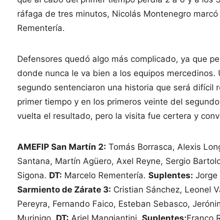
ráfaga de tres minutos, Nicolás Montenegro marcó 
Rementería.
Defensores quedó algo más complicado, ya que per
donde nunca le va bien a los equipos mercedinos. U
segundo sentenciaron una historia que será difícil 
primer tiempo y en los primeros veinte del segundo
vuelta el resultado, pero la visita fue certera y con
AMEFIP San Martín 2:
Tomás Borrasca, Alexis Long
Santana, Martín Agüero, Axel Reyne, Sergio Bart
Sigona.
DT:
Marcelo Rementería.
Suplentes:
Jorge 
Sarmiento de Zárate 3:
Cristian Sánchez, Leonel V
Pereyra, Fernando Faico, Esteban Sebasco, Jerónim
Murinigo.
DT:
Ariel Mangiantini.
Suplentes:
Franco 