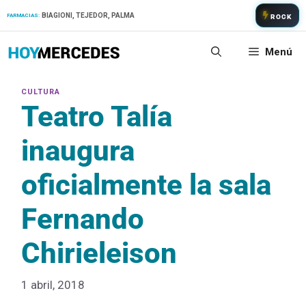
Saltar
BIAGIONI, TEJEDOR, PALMA
FARMACIAS:
ROCK
al
contenido
Menú
Teatro Talía
inaugura
oficialmente la sala
Fernando
Chirieleison
1 abril, 2018