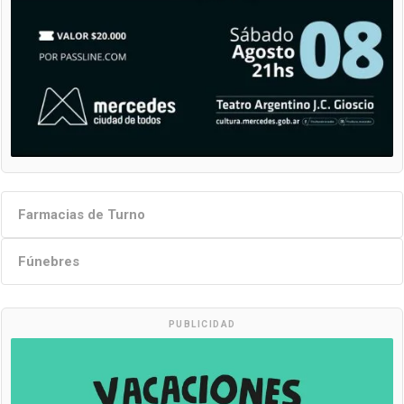
Farmacias de Turno
Fúnebres
PUBLICIDAD