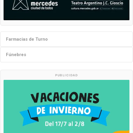
Farmacias de Turno
Fúnebres
PUBLICIDAD