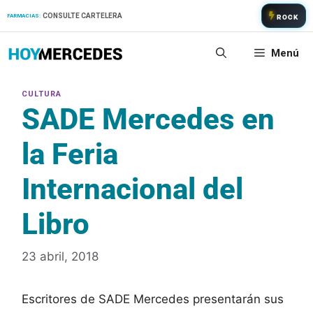
Saltar
CONSULTE CARTELERA
FARMACIAS:
ROCK
al
contenido
Menú
SADE Mercedes en
la Feria
Internacional del
Libro
23 abril, 2018
Escritores de SADE Mercedes presentarán sus