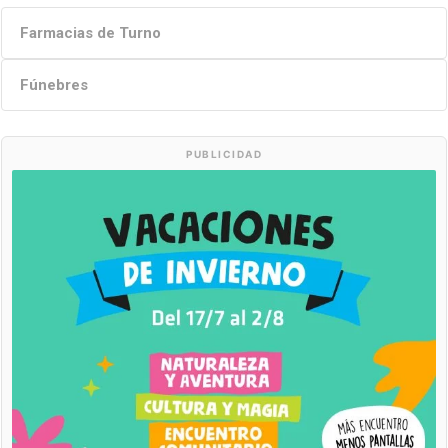
Farmacias de Turno
Fúnebres
PUBLICIDAD