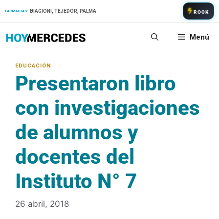
Saltar
BIAGIONI, TEJEDOR, PALMA
FARMACIAS:
ROCK
al
contenido
Menú
Presentaron libro
con investigaciones
de alumnos y
docentes del
Instituto N° 7
26 abril, 2018