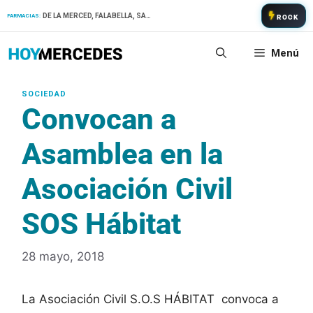
Saltar
DE LA MERCED, FALABELLA, SAN PATRICIO
FARMACIAS:
ROCK
al
contenido
Menú
Convocan a
Asamblea en la
Asociación Civil
SOS Hábitat
28 mayo, 2018
La Asociación Civil S.O.S HÁBITAT convoca a