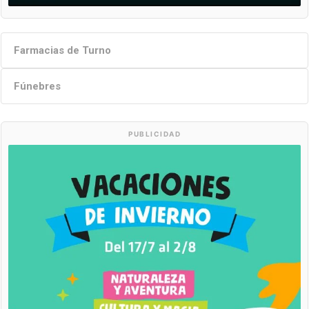
Farmacias de Turno
Fúnebres
PUBLICIDAD