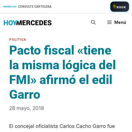
Saltar
CONSULTE CARTELERA
FARMACIAS:
ROCK
al
contenido
Menú
Pacto fiscal «tiene
la misma lógica del
FMI» afirmó el edil
Garro
28 mayo, 2018
El concejal oficialista Carlos Cacho Garro fue