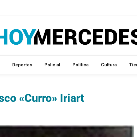
Deportes
Policial
Política
Cultura
Ti
co «Curro» Iriart