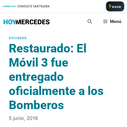
Saltar
CONSULTE CARTELERA
FARMACIAS:
ROCK
al
contenido
Menú
Restaurado: El
Móvil 3 fue
entregado
oficialmente a los
Bomberos
5 junio, 2018