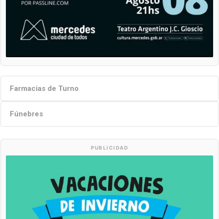
Farmacias de Turno
Fúnebres
PUBLICIDAD