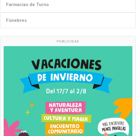
Farmacias de Turno
Fúnebres
PUBLICIDAD