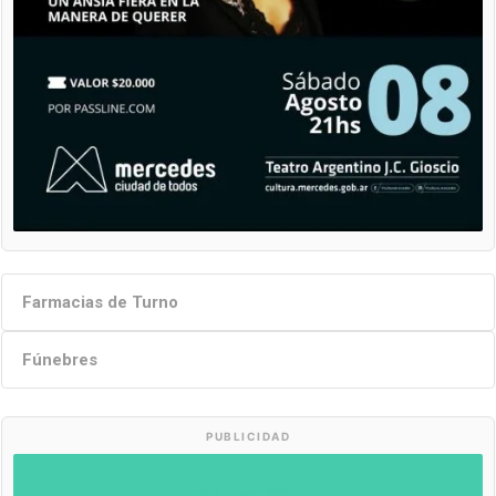
Farmacias de Turno
Fúnebres
PUBLICIDAD