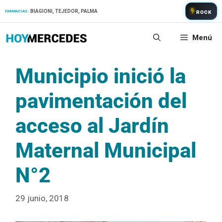
Saltar
BIAGIONI, TEJEDOR, PALMA
FARMACIAS:
ROCK
al
contenido
Menú
Municipio inició la
pavimentación del
acceso al Jardín
Maternal Municipal
N°2
29 junio, 2018