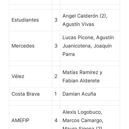
Angel Calderón (2),
Estudiantes
3
Agustín Vivas
Lucas Picone, Agustín
Mercedes
3
Juanicotena, Joaquín
Parra
Matías Ramírez y
Vélez
2
Fabian Alderete
Costa Brava
1
Damian Acuña
Alexis Logobuco,
AMEFIP
4
Marcos Camargo,
Mauro Sigona (2)