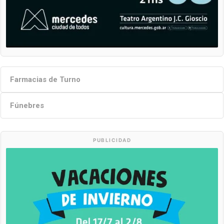
Farmacias de Turno
Fúnebres
PUBLICIDAD