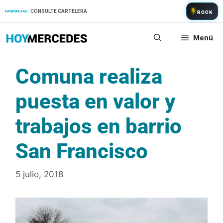
Saltar
CONSULTE CARTELERA
FARMACIAS:
ROCK
al
contenido
Menú
Comuna realiza
puesta en valor y
trabajos en barrio
San Francisco
5 julio, 2018