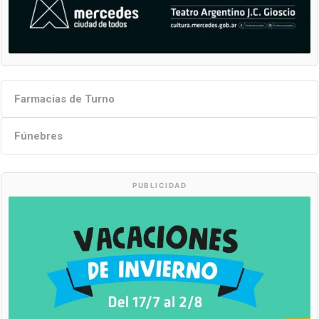
Farmacias de Turno
Fúnebres
PUBLICIDAD