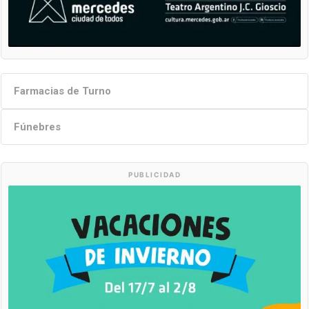
Farmacias de Turno
Fúnebres
PUBLICIDAD