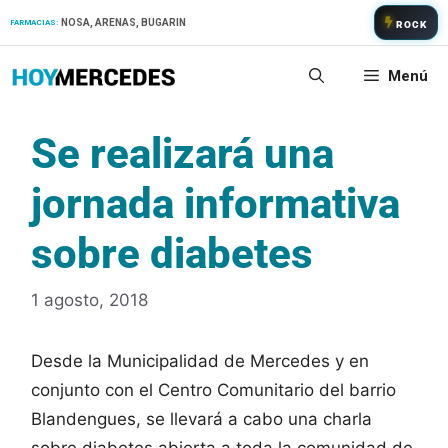
Saltar
NOSA, ARENAS, BUGARIN
FARMACIAS:
ROCK
al
contenido
Menú
Se realizará una
jornada informativa
sobre diabetes
1 agosto, 2018
Desde la Municipalidad de Mercedes y en
conjunto con el Centro Comunitario del barrio
Blandengues, se llevará a cabo una charla
sobre diabetes abierta a toda la comunidad de