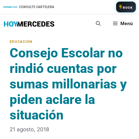
Saltar
CONSULTE CARTELERA
FARMACIAS:
ROCK
al
contenido
Menú
Consejo Escolar no
rindió cuentas por
sumas millonarias y
piden aclare la
situación
21 agosto, 2018