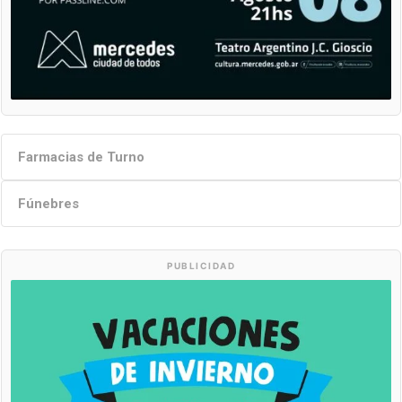
Farmacias de Turno
Fúnebres
PUBLICIDAD