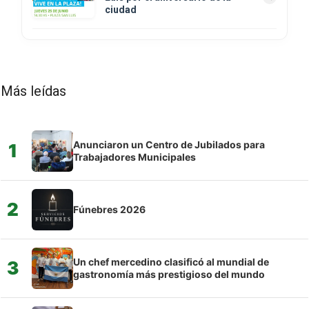
ciudad
Más leídas
Anunciaron un Centro de Jubilados para
1
Trabajadores Municipales
2
Fúnebres 2026
Un chef mercedino clasificó al mundial de
3
gastronomía más prestigioso del mundo