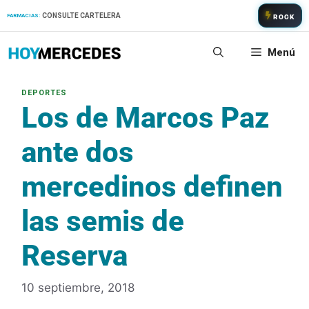
Saltar
CONSULTE CARTELERA
FARMACIAS:
ROCK
al
contenido
Menú
Los de Marcos Paz
ante dos
mercedinos definen
las semis de
Reserva
10 septiembre, 2018