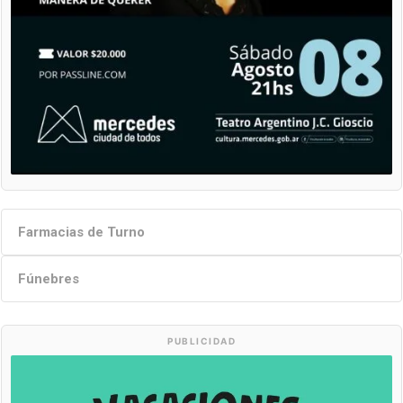
Farmacias de Turno
Fúnebres
PUBLICIDAD