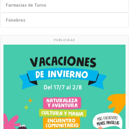
Farmacias de Turno
Fúnebres
PUBLICIDAD