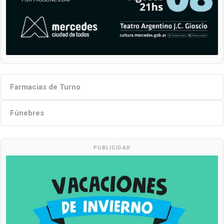
Farmacias de Turno
Fúnebres
PUBLICIDAD