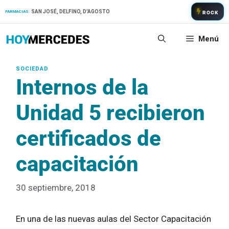
Saltar
SAN JOSÉ, DELFINO, D'AGOSTO
FARMACIAS:
ROCK
al
contenido
Menú
Internos de la
Unidad 5 recibieron
certificados de
capacitación
30 septiembre, 2018
En una de las nuevas aulas del Sector Capacitación