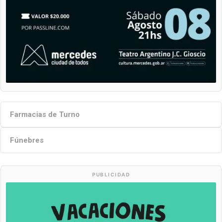
Farmacias de Turno
Fúnebres
PUBLICIDAD