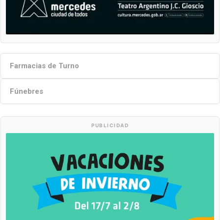
Farmacias de Turno
Fúnebres
PUBLICIDAD