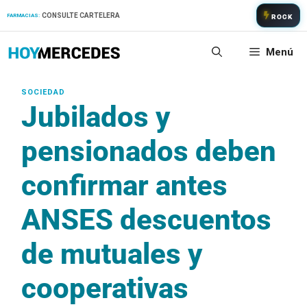
Saltar
CONSULTE CARTELERA
FARMACIAS:
ROCK
al
contenido
Menú
Jubilados y
pensionados deben
confirmar antes
ANSES descuentos
de mutuales y
cooperativas