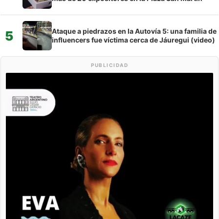
Ataque a piedrazos en la Autovía 5: una familia de
5
influencers fue víctima cerca de Jáuregui (video)
PUBLICIDAD