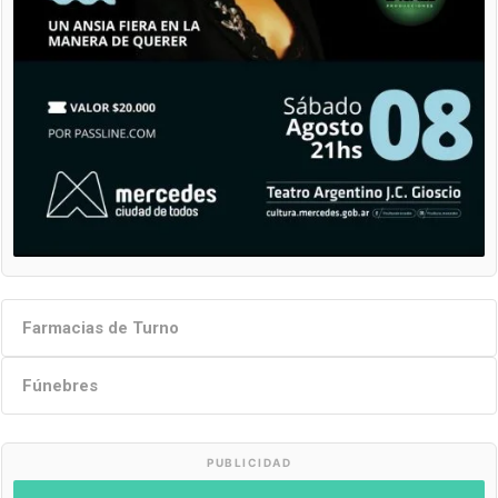
Farmacias de Turno
Fúnebres
PUBLICIDAD