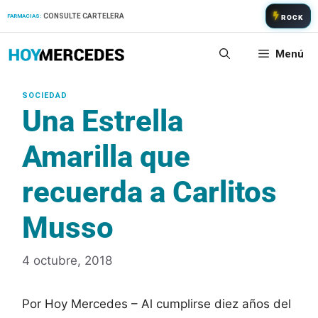
Saltar
CONSULTE CARTELERA
FARMACIAS:
ROCK
al
contenido
Menú
Una Estrella
Amarilla que
recuerda a Carlitos
Musso
4 octubre, 2018
Por Hoy Mercedes – Al cumplirse diez años del