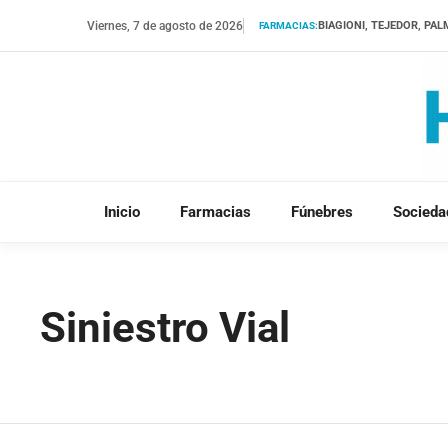
Saltar
Viernes, 7 de agosto de 2026
BIAGIONI, TEJEDOR, PA
FARMACIAS:
al
contenido
Inicio
Farmacias
Fúnebres
Socieda
Siniestro Vial