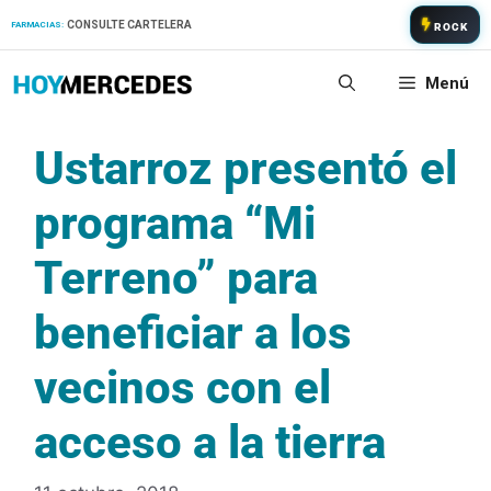
Saltar
CONSULTE CARTELERA
FARMACIAS:
ROCK
al
contenido
Menú
Ustarroz presentó el
programa “Mi
Terreno” para
beneficiar a los
vecinos con el
acceso a la tierra