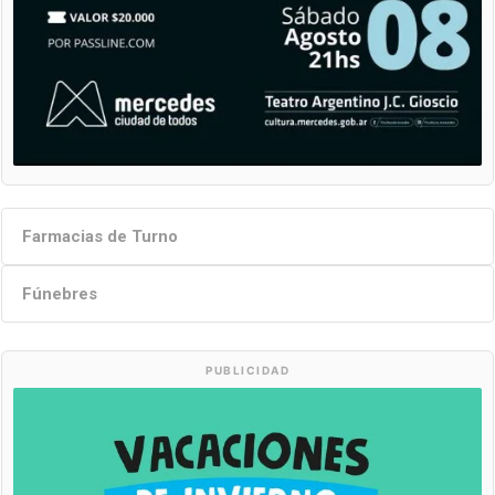
Farmacias de Turno
Fúnebres
PUBLICIDAD