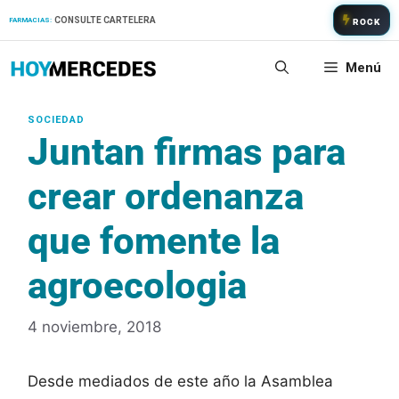
Saltar
CONSULTE CARTELERA
FARMACIAS:
ROCK
al
contenido
Menú
Juntan firmas para
crear ordenanza
que fomente la
agroecologia
4 noviembre, 2018
Desde mediados de este año la Asamblea