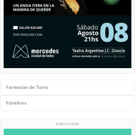
Farmacias de Turno
Fúnebres
PUBLICIDAD