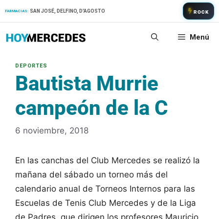
Saltar
SAN JOSÉ, DELFINO, D'AGOSTO
FARMACIAS:
ROCK
al
contenido
Menú
Bautista Murrie
campeón de la C
6 noviembre, 2018
En las canchas del Club Mercedes se realizó la
mañana del sábado un torneo más del
calendario anual de Torneos Internos para las
Escuelas de Tenis Club Mercedes y de la Liga
de Padres, que dirigen los profesores Mauricio