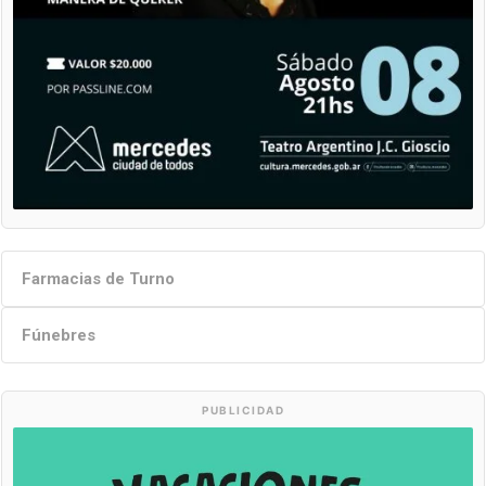
Farmacias de Turno
Fúnebres
PUBLICIDAD