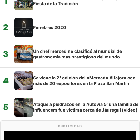
1
Fiesta de la Tradición
2
Fúnebres 2026
Un chef mercedino clasificó al mundial de
3
gastronomía más prestigioso del mundo
Se viene la 2° edición del «Mercado Alfajor» con
4
más de 20 expositores en la Plaza San Martín
Ataque a piedrazos en la Autovía 5: una familia de
5
influencers fue víctima cerca de Jáuregui (video)
PUBLICIDAD