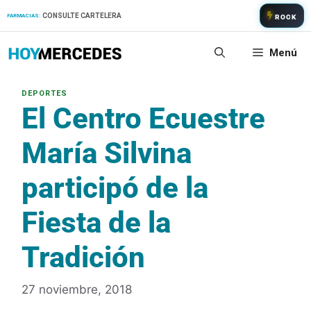
Saltar
CONSULTE CARTELERA
FARMACIAS:
ROCK
al
contenido
Menú
El Centro Ecuestre
María Silvina
participó de la
Fiesta de la
Tradición
27 noviembre, 2018