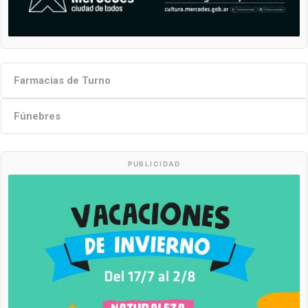
Farmacias de Turno
Fúnebres
PUBLICIDAD