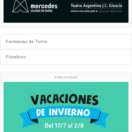
Farmacias de Turno
Fúnebres
PUBLICIDAD