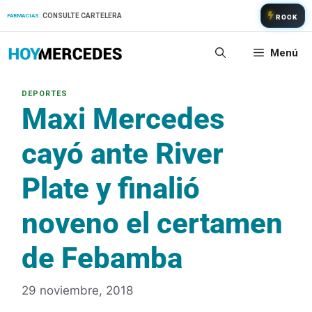
Saltar
CONSULTE CARTELERA
FARMACIAS:
ROCK
al
contenido
Menú
Maxi Mercedes
cayó ante River
Plate y finalió
noveno el certamen
de Febamba
29 noviembre, 2018