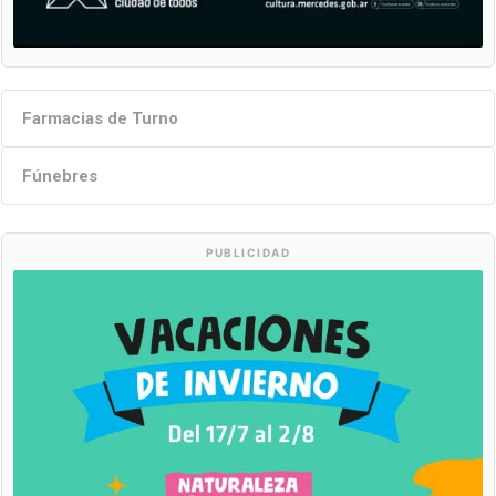
Farmacias de Turno
Fúnebres
PUBLICIDAD