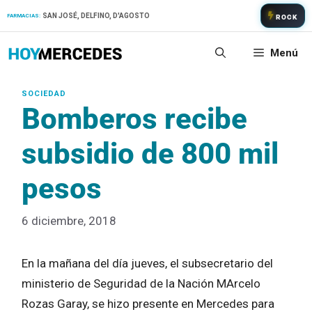
Saltar
SAN JOSÉ, DELFINO, D'AGOSTO
FARMACIAS:
ROCK
al
contenido
Menú
Bomberos recibe
subsidio de 800 mil
pesos
6 diciembre, 2018
En la mañana del día jueves, el subsecretario del
ministerio de Seguridad de la Nación MArcelo
Rozas Garay, se hizo presente en Mercedes para