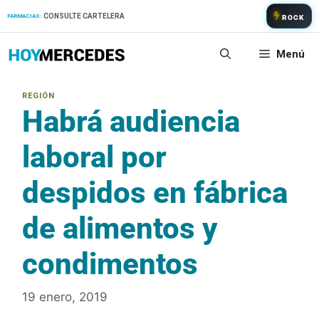
Saltar
CONSULTE CARTELERA
FARMACIAS:
ROCK
al
contenido
Menú
Habrá audiencia
laboral por
despidos en fábrica
de alimentos y
condimentos
19 enero, 2019