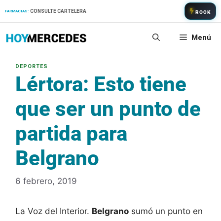
Saltar
CONSULTE CARTELERA
FARMACIAS:
ROCK
al
contenido
Menú
Lértora: Esto tiene
que ser un punto de
partida para
Belgrano
6 febrero, 2019
La Voz del Interior.
Belgrano
sumó un punto en