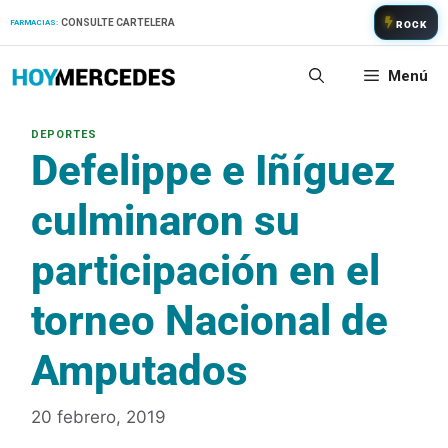
Saltar
CONSULTE CARTELERA
FARMACIAS:
ROCK
al
contenido
Menú
Defelippe e Iñíguez
culminaron su
participación en el
torneo Nacional de
Amputados
20 febrero, 2019