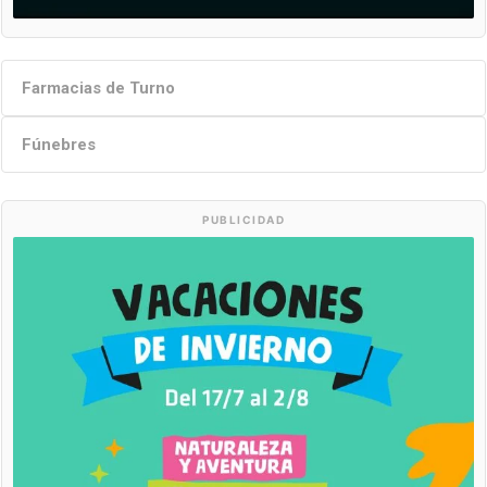
Farmacias de Turno
Fúnebres
PUBLICIDAD