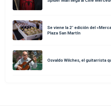
Spider Man llega al Cine Merced
Se viene la 2° edición del «Merc
Plaza San Martín
Osvaldo Wilches, el guitarrista 