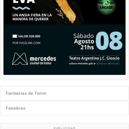
Farmacias de Turno
Fúnebres
PUBLICIDAD