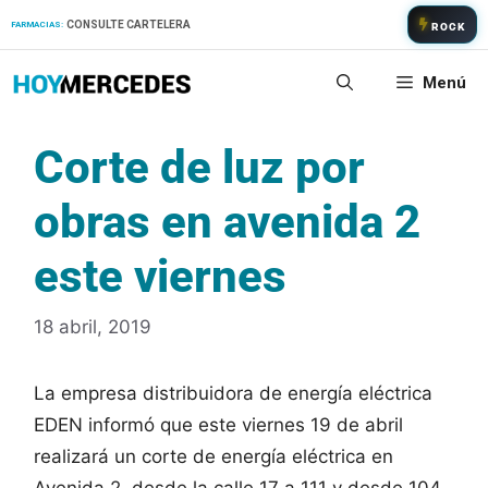
Saltar
CONSULTE CARTELERA
FARMACIAS:
ROCK
al
contenido
Menú
Corte de luz por
obras en avenida 2
este viernes
18 abril, 2019
La empresa distribuidora de energía eléctrica
EDEN informó que este viernes 19 de abril
realizará un corte de energía eléctrica en
Avenida 2, desde la calle 17 a 111 y desde 104