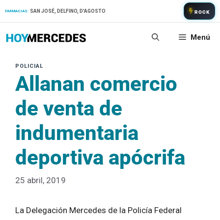
Saltar
SAN JOSÉ, DELFINO, D'AGOSTO
FARMACIAS:
ROCK
al
contenido
Menú
Allanan comercio
de venta de
indumentaria
deportiva apócrifa
25 abril, 2019
La Delegación Mercedes de la Policía Federal