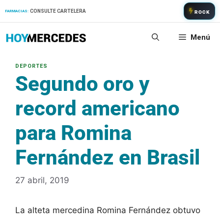
Saltar
CONSULTE CARTELERA
FARMACIAS:
ROCK
al
contenido
Menú
Segundo oro y
record americano
para Romina
Fernández en Brasil
27 abril, 2019
La alteta mercedina Romina Fernández obtuvo