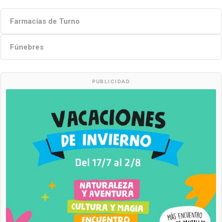
Farmacias de Turno
Fúnebres
PUBLICIDAD