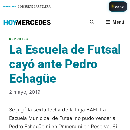
Saltar
CONSULTE CARTELERA
FARMACIAS:
ROCK
al
contenido
Menú
La Escuela de Futsal
cayó ante Pedro
Echagüe
2 mayo, 2019
Se jugó la sexta fecha de la Liga BAFI. La
Escuela Municipal de Futsal no pudo vencer a
Pedro Echagüe ni en Primera ni en Reserva. Si