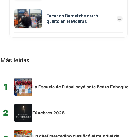
Facundo Barnetche cerró
quinto en el Mouras
Más leídas
1
La Escuela de Futsal cayó ante Pedro Echagüe
2
Fúnebres 2026
Un chef mercedino clasificó al mundial de