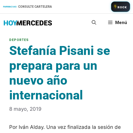
Saltar
CONSULTE CARTELERA
FARMACIAS:
ROCK
al
contenido
Menú
Stefanía Pisani se
prepara para un
nuevo año
internacional
8 mayo, 2019
Por Iván Alday. Una vez finalizada la sesión de