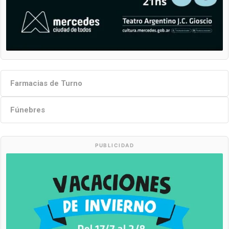
Farmacias de Turno
Fúnebres
PUBLICIDAD