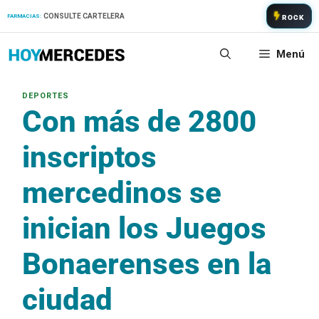
Saltar
CONSULTE CARTELERA
FARMACIAS:
ROCK
al
contenido
Menú
Con más de 2800
inscriptos
mercedinos se
inician los Juegos
Bonaerenses en la
ciudad