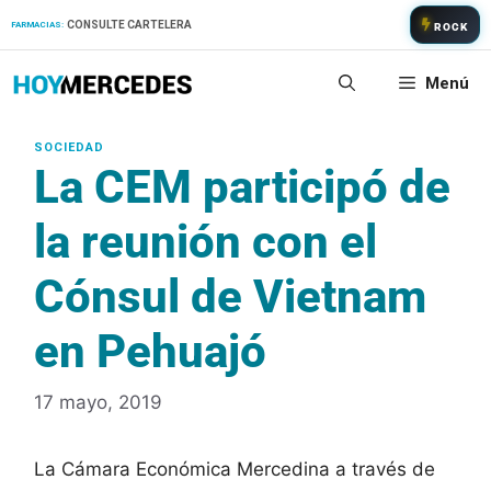
Saltar
CONSULTE CARTELERA
FARMACIAS:
ROCK
al
contenido
Menú
La CEM participó de
la reunión con el
Cónsul de Vietnam
en Pehuajó
17 mayo, 2019
La Cámara Económica Mercedina a través de