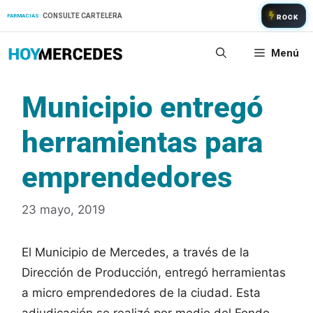
Saltar
CONSULTE CARTELERA
FARMACIAS:
ROCK
al
contenido
Menú
Municipio entregó
herramientas para
emprendedores
23 mayo, 2019
El Municipio de Mercedes, a través de la
Dirección de Producción, entregó herramientas
a micro emprendedores de la ciudad. Esta
adjudicación se realizó por medio del Fondo